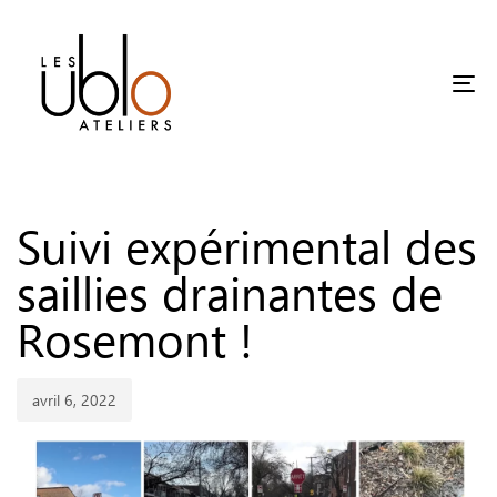
Tog
Published
on:
Suivi expérimental des
saillies drainantes de
Rosemont !
avril 6, 2022