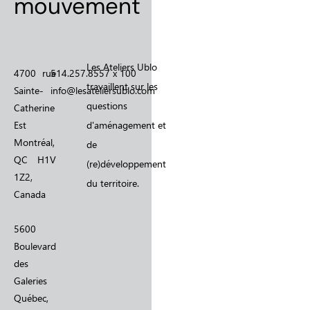
mouvement
Les Ateliers Ublo
4700 rue
514.257.8557 x 100
travaillent sur les
Sainte-
info@lesateliersublo.com
questions
Catherine
Est
d'aménagement et
Montréal,
de
QC H1V
(re)développement
1Z2,
du territoire.
Canada
5600
Boulevard
des
Galeries
Québec,