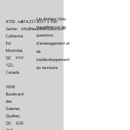
Les Ateliers Ublo
4700 rue
514.257.8557 x 100
travaillent sur les
Sainte-
info@lesateliersublo.com
questions
Catherine
Est
d'aménagement et
Montréal,
de
QC H1V
(re)développement
1Z2,
du territoire.
Canada
5600
Boulevard
des
Galeries
Québec,
QC G2K