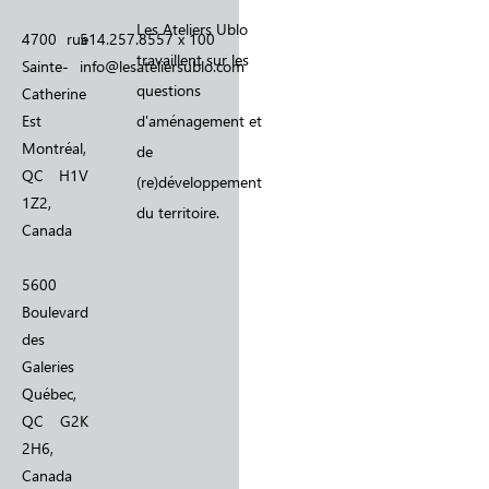
Les Ateliers Ublo
4700 rue
514.257.8557 x 100
travaillent sur les
Sainte-
info@lesateliersublo.com
questions
Catherine
Est
d'aménagement et
Montréal,
de
QC H1V
(re)développement
1Z2,
du territoire.
Canada
5600
Boulevard
des
Galeries
Québec,
QC G2K
2H6,
Canada