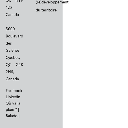
QC H1V
(re)développement
1Z2,
du territoire.
Canada
5600
Boulevard
des
Galeries
Québec,
QC G2K
2H6,
Canada
Facebook
Linkedin
Où va la
pluie ? |
Balado |