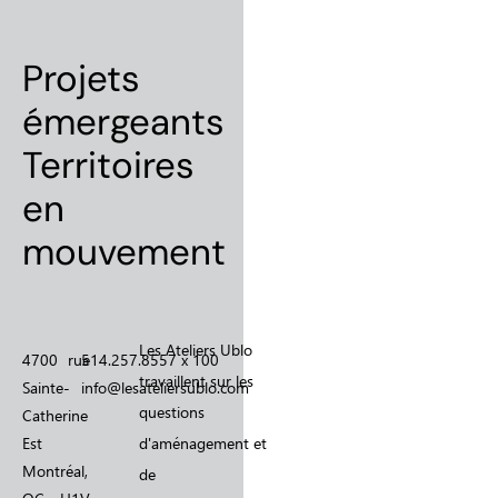
Projets
émergeants
Territoires
en
mouvement
Les Ateliers Ublo
4700 rue
514.257.8557 x 100
travaillent sur les
Sainte-
info@lesateliersublo.com
questions
Catherine
Est
d'aménagement et
Montréal,
de